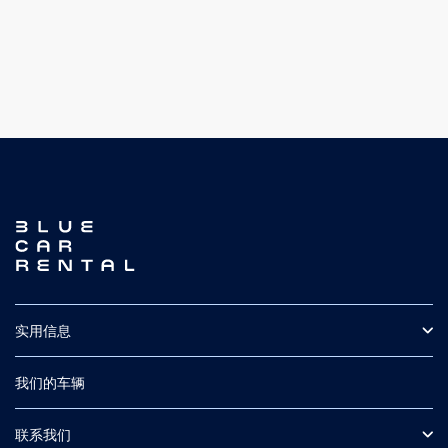
实用信息
常见问题
保险
我们的车辆
F路段（中央高地山路）
冰岛自驾
小型车
附加可选服务
中型 SUV
联系我们
接送