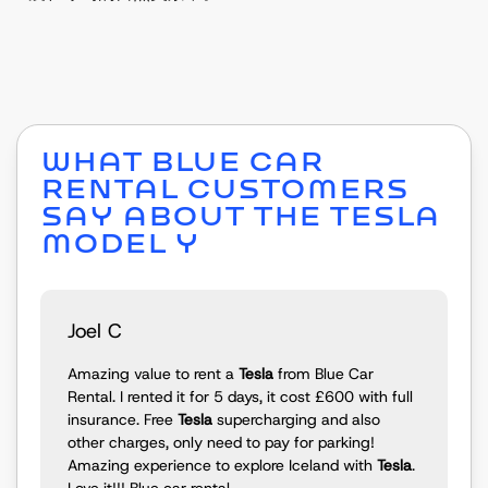
WHAT BLUE CAR
RENTAL CUSTOMERS
SAY ABOUT THE TESLA
MODEL Y
Joel C
Amazing value to rent a
Tesla
from Blue Car
Rental. I rented it for 5 days, it cost £600 with full
insurance. Free
Tesla
supercharging and also
other charges, only need to pay for parking!
Amazing experience to explore Iceland with
Tesla
.
Love it!!! Blue car rental