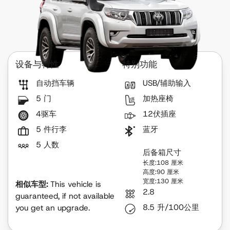
设备与特性
特别功能
自动挡车辆
USB/辅助输入
5 门
加热座椅
4驱车
12伏插座
5 件行李
蓝牙
5 人数
后备箱尺寸
长度:108 厘米
高度:90 厘米
宽度:130 厘米
相似车型:
This vehicle is
2.8
guaranteed, if not available
8.5 升/100公里
you get an upgrade.