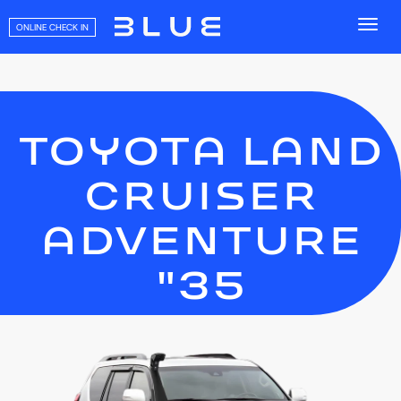
ONLINE CHECK IN
TOYOTA LAND
CRUISER
ADVENTURE
"35