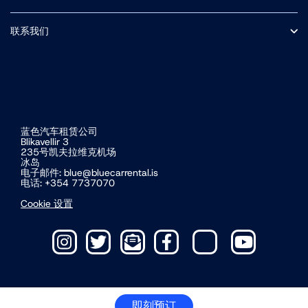
F路段（中央高地山路）
冰岛自驾
小型车
附加可选服务
中型 SUV
联系我们
接送
条款和条件
关于我们
冰岛道路交通费及门票费
营业时间
冰岛电动车自驾游
蓝色汽车租赁公司
Blikavellir 3
235号凯夫拉维克机场
冰岛
电子邮件:
blue@bluecarrental.is
电话: +354 7737070
Cookie 设置
即刻预订