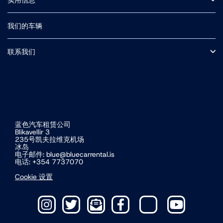
常见问题
保险
我们的车辆
F路段（中央高地山路）
冰岛自驾
小型车
附加可选服务
中型 SUV
联系我们
接送
条款和条件
关于我们
冰岛道路交通费及门票费
营业时间
冰岛电动车自驾游
蓝色汽车租赁公司
Blikavellir 3
235号凯夫拉维克机场
冰岛
电子邮件:
blue@bluecarrental.is
电话: +354 7737070
Cookie 设置