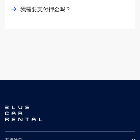
是的，我们提供24/7全天候道路救援服务。
我需要支付押金吗？
通过选择责任豁免，任何由我们的保险覆盖的损害责任金额
可以降至零
我们的道路救援豁免将Blue Car Rental因故障、事故、损坏
不，我们在客户租赁汽车期间不收取押金。
或其他由司机/租客责任引起的原因而收取的救援费用降至
零。
到达时我们需要查看有效的信用卡，我们只会保留信用卡的
印记作为保证。如果租客没有信用卡，我们也接受16位数字
请注意，在冬季（10月16日至5月14日），由于我们的办公
的借记卡。
室在05:00-02:00期间关闭，道路救援响应时间可能会延
长。如果您在办公时间外需要帮助，请拨打112寻求支持。
实用信息