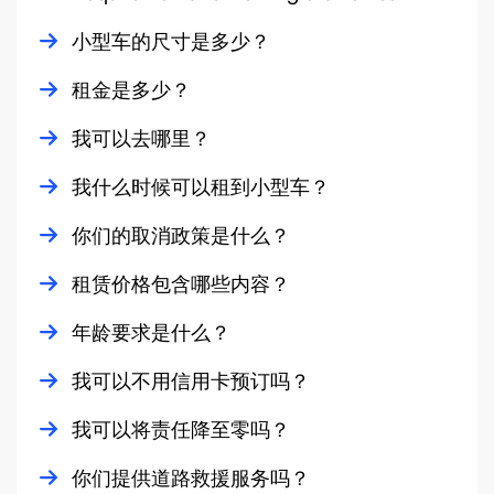
Minimum rental period for a small car is 24 hours.
小型车的尺寸是多少？
Renters/drivers must be 20 years of age to rent a small
我们提供各种尺寸的小型车。从紧凑型的丰田Aygo到宽敞的
租金是多少？
car.
起亚Cee’d Sportswagon。
租赁小型车是预算有限的旅行者的绝佳选择。小型车的每日
我可以去哪里？
All drivers must have a valid driver license.
我们的小型车适合4至5名乘客，行李空间可容纳1至4个大号
租赁费率最低，油耗也最低。
行李箱。
Renters must submit a credit card or a debit card (with 16
您可以驾驶我们的小型车游览冰岛的各个角落，因为它们可
我什么时候可以租到小型车？
digit and cvc number).
以在冰岛主干道系统内的所有道路上行驶，包括整个环岛公
路。
全年都可以租赁小型车。在冰岛，夏季是驾驶小型车的最佳
你们的取消政策是什么？
时间。从五月到十月，道路状况良好，道路畅通，天气温
小型车不允许在F类道路上行驶。
和。
我们的取消政策因租赁预订类型的不同而有所不同。
租赁价格包含哪些内容？
在冬季（十一月至四月），我们的小型车配备了防滑冬季轮
可退款预订：在租赁开始前24小时以上取消可获得全
汽车租赁价格包含：
年龄要求是什么？
胎。
额退款（100%）。若未按时取车或在租赁开始当天取
消，我们将收取全部租赁费用的100%。
不限里程 24%
租赁2WD汽车或中型4WD/AWD汽车的租客必须年满20岁。
我可以不用信用卡预订吗？
不可退款预订：取消预订不予退款。
增值税 碰撞损害豁免 (CDW)
超级碰撞损害豁免 (SCDW)
租赁我们的大型4WD、SUV或乘用车的租客必须年满23岁。
可以，尽管信用卡支付是租赁车辆的最佳选择，但如果您的
我可以将责任降至零吗？
碎石保护 (GP)
借记卡具有在线支付功能，您也可以使用借记卡预订。
盗窃保护 (TP)
是的，所有客户都可以选择我们的责任豁免，将责任降至
你们提供道路救援服务吗？
零。