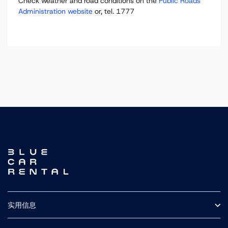
Check weather and road conditions on the
Public Roads
Administration website
or, tel. 1777
实用信息
常见问题