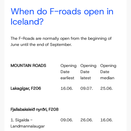
When do F-roads open in
Iceland?
The F-Roads are normally open from the beginning of
June until the end of September.
MOUNTAIN ROADS
Opening
Opening
Opening
Date
Date
Date
earliest
latest
median
Lakagígar, F206
16.06.
09.07.
25.06.
Fjallabaksleið nyrðri, F208
1. Sigalda -
09.06.
26.06.
16.06.
Landmannalaugar