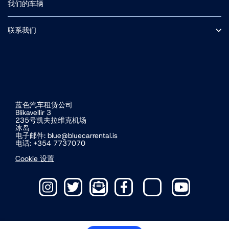
保险
我们的车辆
F路段（中央高地山路）
冰岛自驾
小型车
附加可选服务
中型 SUV
联系我们
接送
条款和条件
关于我们
冰岛道路交通费及门票费
营业时间
冰岛电动车自驾游
蓝色汽车租赁公司
Blikavellir 3
235号凯夫拉维克机场
冰岛
电子邮件:
blue@bluecarrental.is
电话: +354 7737070
Cookie 设置