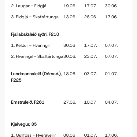
2. Laugar - Eldgjá
19.06.
17.07.
30.06.
3. Eldgjá - Skaftártunga
13.06.
26.06.
17.06
Fjallabaksleið syðri, F210
1. Keldur - Hvanngil
30.06
17.07.
07.07.
2. Hvanngil - Skaftártunga
30.06.
23.07.
07.07.
Landmannaleið (Dómad.),
18.06.
03.07.
01.07.
F225
Emstruleið, F261
27.06.
10.07
04.07.
Kjalvegur, 35
1. Gullfoss - Hveravellir
08.06
01.07.
17.06.