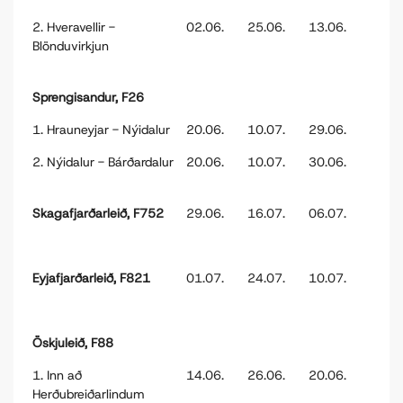
2. Hveravellir -
02.06.
25.06.
13.06.
Blönduvirkjun
Sprengisandur, F26
1. Hrauneyjar - Nýidalur
20.06.
10.07.
29.06.
2. Nýidalur - Bárðardalur
20.06.
10.07.
30.06.
Skagafjarðarleið, F752
29.06.
16.07.
06.07.
Eyjafjarðarleið, F821
01.07.
24.07.
10.07.
Öskjuleið, F88
1. Inn að
14.06.
26.06.
20.06.
Herðubreiðarlindum