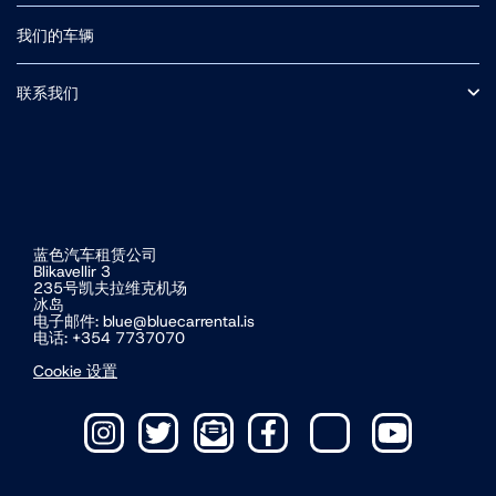
常见问题
保险
我们的车辆
F路段（中央高地山路）
冰岛自驾
小型车
附加可选服务
中型 SUV
联系我们
接送
条款和条件
关于我们
冰岛道路交通费及门票费
营业时间
冰岛电动车自驾游
蓝色汽车租赁公司
Blikavellir 3
235号凯夫拉维克机场
冰岛
电子邮件:
blue@bluecarrental.is
电话: +354 7737070
Cookie 设置